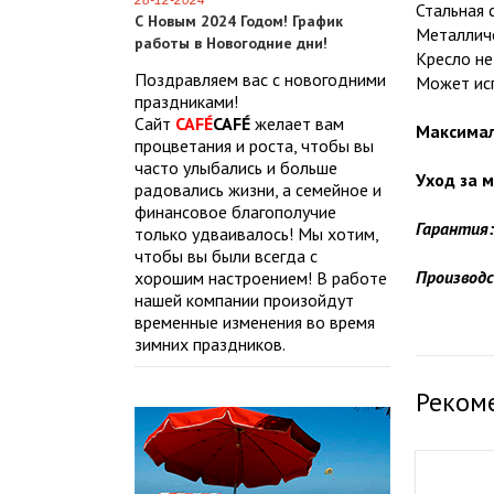
28-12-2024
Стальная 
С Новым 2024 Годом! График
Металличе
работы в Новогодние дни!
Кресло не
Поздравляем вас с новогодними
Может исп
праздниками!
Сайт
CAFÉ
CAFÉ
желает вам
Максимал
процветания и роста, чтобы вы
часто улыбались и больше
Уход за 
радовались жизни, а семейное и
финансовое благополучие
Гарантия:
только удваивалось! Мы хотим,
чтобы вы были всегда с
Производ
хорошим настроением! В работе
нашей компании произойдут
временные изменения во время
зимних праздников.
Реком