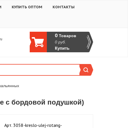
И
КУПИТЬ ОПТОМ
КОНТАКТЫ
0
Товаров
ru
0
руб.
Купить
 кальянных
ое с бордовой подушкой)
Aрт. 3058-kreslo-ulej-rotang-