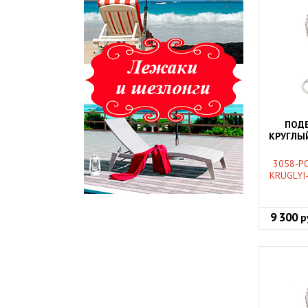
ПОДВ
КРУГЛЫЙ
3058-P
KRUGLYI-
9 300
р