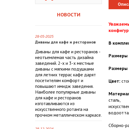
Опис
НОВОСТИ
Уважаемы
конфигур
28-05-2025
Диваны для кафе и ресторанов
В компле
Диваны для кафе и ресторанов -
Размеры 
неотъемлемая часть дизайна
заведений. 2-х и 3-х местные
Размеры 
диваны с мягкими подушками
для летних террас кафе дарят
посетителям комфорт и
Цвет:
стой
повышают имидж заведения.
Наиболее популярные диваны
Материа
для кафе и ресторанов
сталь,
изготавливаются из
искусстве
искусственного ротанга на
водооттал
прочном металлическом каркасе.
Сборно-ра