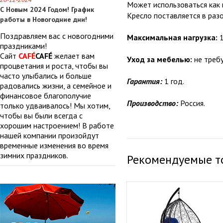
28-12-2024
Может использоваться как в
С Новым 2024 Годом! График
Кресло поставляется в разо
работы в Новогодние дни!
Поздравляем вас с новогодними
Максимальная нагрузка:
1
праздниками!
Сайт
CAFÉ
CAFÉ
желает вам
Уход за мебелью:
не требу
процветания и роста, чтобы вы
часто улыбались и больше
Гарантия:
1 год.
радовались жизни, а семейное и
финансовое благополучие
Производство:
Россия.
только удваивалось! Мы хотим,
чтобы вы были всегда с
хорошим настроением! В работе
нашей компании произойдут
временные изменения во время
зимних праздников.
Рекомендуемые т