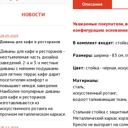
Описание
НОВОСТИ
Уважаемые покупатели, в
конфигурацию основания
28-05-2025
Диваны для кафе и ресторанов
В комплект входят:
стойка
Диваны для кафе и ресторанов -
Размеры:
ширина - 83 см, г
неотъемлемая часть дизайна
заведений. 2-х и 3-х местные
Цвет:
стойка - чёрная, иску
диваны с мягкими подушками
для летних террас кафе дарят
посетителям комфорт и
Материалы:
повышают имидж заведения.
сталь,
Наиболее популярные диваны
искусственный ротанг,
для кафе и ресторанов
водоотталкивающая ткань 
изготавливаются из
искусственного ротанга на
Стальная стойка с защитн
прочном металлическом каркасе.
Металлический каркас корз
Кресло не выгорает на сол