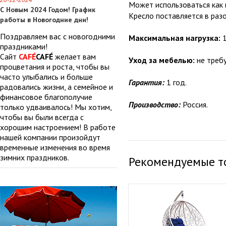
28-12-2024
Может использоваться как в
С Новым 2024 Годом! График
Кресло поставляется в разо
работы в Новогодние дни!
Поздравляем вас с новогодними
Максимальная нагрузка:
1
праздниками!
Сайт
CAFÉ
CAFÉ
желает вам
Уход за мебелью:
не требу
процветания и роста, чтобы вы
часто улыбались и больше
Гарантия:
1 год.
радовались жизни, а семейное и
финансовое благополучие
Производство:
Россия.
только удваивалось! Мы хотим,
чтобы вы были всегда с
хорошим настроением! В работе
нашей компании произойдут
временные изменения во время
зимних праздников.
Рекомендуемые т