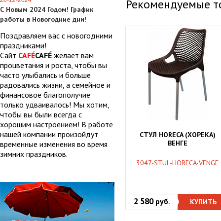
28-12-2024
Рекомендуемые т
С Новым 2024 Годом! График
работы в Новогодние дни!
Поздравляем вас с новогодними
праздниками!
Сайт
CAFÉ
CAFÉ
желает вам
процветания и роста, чтобы вы
часто улыбались и больше
радовались жизни, а семейное и
финансовое благополучие
только удваивалось! Мы хотим,
чтобы вы были всегда с
хорошим настроением! В работе
нашей компании произойдут
СТУЛ HORECA (ХОРЕКА)
ВЕНГЕ
временные изменения во время
зимних праздников.
3047-STUL-HORECA-VENGE
2 580
руб.
КУПИТЬ