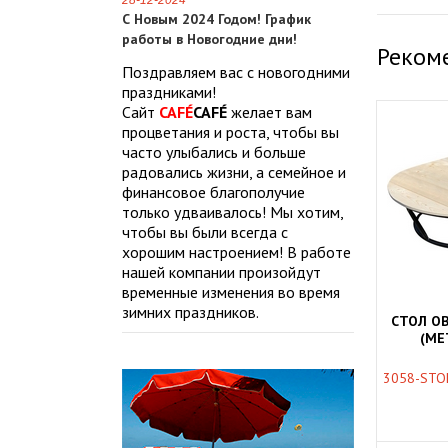
28-12-2024
С Новым 2024 Годом! График
работы в Новогодние дни!
Реком
Поздравляем вас с новогодними
праздниками!
Сайт
CAFÉ
CAFÉ
желает вам
процветания и роста, чтобы вы
часто улыбались и больше
радовались жизни, а семейное и
финансовое благополучие
только удваивалось! Мы хотим,
чтобы вы были всегда с
хорошим настроением! В работе
нашей компании произойдут
временные изменения во время
зимних праздников.
СТОЛ О
(МЕ
3058-STO