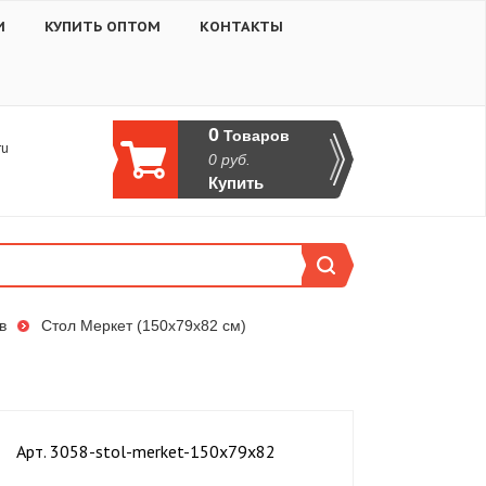
И
КУПИТЬ ОПТОМ
КОНТАКТЫ
0
Товаров
ru
0
руб.
Купить
в
Стол Меркет (150х79х82 см)
Aрт. 3058-stol-merket-150x79x82