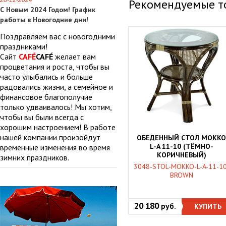
28-12-2024
Рекомендуемые т
С Новым 2024 Годом! График
работы в Новогодние дни!
Поздравляем вас с новогодними
праздниками!
Сайт
CAFÉ
CAFÉ
желает вам
процветания и роста, чтобы вы
часто улыбались и больше
радовались жизни, а семейное и
финансовое благополучие
только удваивалось! Мы хотим,
чтобы вы были всегда с
хорошим настроением! В работе
нашей компании произойдут
ОБЕДЕННЫЙ СТОЛ MOKK
L-A 11-10 (ТЁМНО-
временные изменения во время
КОРИЧНЕВЫЙ)
зимних праздников.
3048-STOL-MOKKO-L-A-11-10
BROWN
20 180
руб.
КУПИТЬ