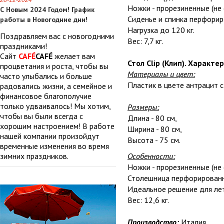
28-12-2024
Ножки - прорезиненные (не 
С Новым 2024 Годом! График
Сиденье и спинка перфорир
работы в Новогодние дни!
Нагрузка до 120 кг.
Поздравляем вас с новогодними
Вес: 7,7 кг.
праздниками!
Сайт
CAFÉ
CAFÉ
желает вам
Стол Clip (Клип). Характе
процветания и роста, чтобы вы
Материалы и цвет:
часто улыбались и больше
Пластик в цвете антрацит 
радовались жизни, а семейное и
финансовое благополучие
только удваивалось! Мы хотим,
Размеры:
чтобы вы были всегда с
Длина - 80 см,
хорошим настроением! В работе
Ширина - 80 см,
нашей компании произойдут
Высота - 75 см.
временные изменения во время
зимних праздников.
Особенности:
Ножки - прорезиненные (не 
Столешница перфорированн
Идеальное решение для лет
Вес: 12,6 кг.
Производство:
Италия.