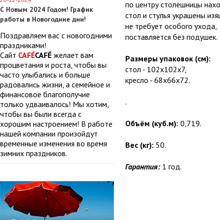
28-12-2024
по центру столешницы нахо
С Новым 2024 Годом! График
стол и стулья украшены из
работы в Новогодние дни!
не требует особого ухода,
Поздравляем вас с новогодними
поставляется без подушек.
праздниками!
Сайт
CAFÉ
CAFÉ
желает вам
Размеры упаковок (см):
процветания и роста, чтобы вы
стол - 102х102х7,
часто улыбались и больше
кресло - 68х66х72.
радовались жизни, а семейное и
финансовое благополучие
.
только удваивалось! Мы хотим,
чтобы вы были всегда с
Объём (куб.м):
0,719.
хорошим настроением! В работе
нашей компании произойдут
временные изменения во время
Вес (кг):
50.
зимних праздников.
Гарантия:
1 год.