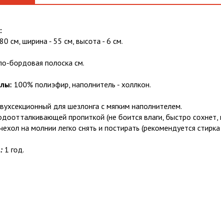
:
80 см, ширина - 55 см, высота - 6 см.
ло-бордовая полоска см.
лы:
100% полиэфир, наполнитель - холлкон.
вухсекционный для шезлонга с мягким наполнителем.
водоотталкивающей пропиткой (не боится влаги, быстро сохнет, 
ехол на молнии легко снять и постирать (рекомендуется стирка 
я:
1 год.