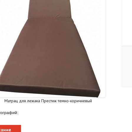
Матрац для лежака Престиж темно-коричневый
тографий:
сание