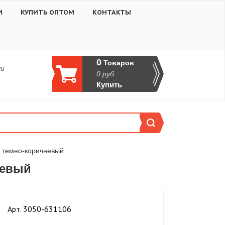
И
КУПИТЬ ОПТОМ
КОНТАКТЫ
0
Товаров
ru
0
руб.
Купить
 темно-коричневый
невый
Aрт. 3050-631106