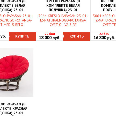
ЛО PAPASAN (В
КРЕСЛО PAPASAN (В
КРЕСЛО 
ПЛЕКТЕ БЕЛАЯ
КОМПЛЕКТЕ БЕЛАЯ
КОМПЛЕ
ДУШКА) 23-01
ПОДУШКА) 23-01
ПОДУШК
ЬНЫЙ РОТАНГ, МЕД
НАТУРАЛЬНЫЙ РОТАНГ,
НАТУРАЛЬ
SLO-PAPASAN-23-01-
3064-KRESLO-PAPASAN-23-01-
3064-KRESLO-
ОЛИВА
ТЕМНЫ
RALNOGO-ROTANGA-
IZ-NATURALNOGO-ROTANGA-
IZ-NATURAL
ET-MED-S-BELO
CVET-OLIVA-S-BE
CVET-T
22 680
22 680
руб.
КУПИТЬ
КУПИТЬ
18 000
16 800
руб.
руб.
ЛО PAPASAN (В
ЛЕКТЕ КРАСНАЯ
ДУШКА) 23-01