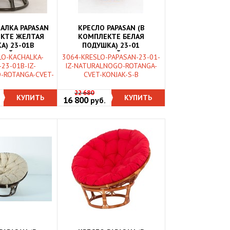
АЛКА PAPASAN
КРЕСЛО PAPASAN (В
ЕКТЕ ЖЕЛТАЯ
КОМПЛЕКТЕ БЕЛАЯ
А) 23-01B
ПОДУШКА) 23-01
НЫЙ РОТАНГ,
НАТУРАЛЬНЫЙ РОТАНГ,
LO-KACHALKA-
3064-KRESLO-PAPASAN-23-01-
Й КОНЬЯК
КОНЬЯК
23-01B-IZ-
IZ-NATURALNOGO-ROTANGA-
-ROTANGA-CVET-
CVET-KONJAK-S-B
22 680
КУПИТЬ
КУПИТЬ
16 800
руб.