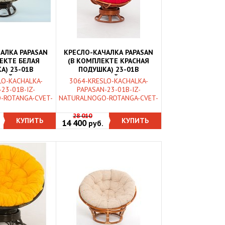
АЛКА PAPASAN
КРЕСЛО-КАЧАЛКА PAPASAN
ЕКТЕ БЕЛАЯ
(В КОМПЛЕКТЕ КРАСНАЯ
А) 23-01B
ПОДУШКА) 23-01B
НЫЙ РОТАНГ,
НАТУРАЛЬНЫЙ РОТАНГ,
LO-KACHALKA-
3064-KRESLO-KACHALKA-
Й КОНЬЯК
КОНЬЯК
23-01B-IZ-
PAPASAN-23-01B-IZ-
-ROTANGA-CVET-
NATURALNOGO-ROTANGA-CVET-
28 010
КУПИТЬ
КУПИТЬ
14 400
руб.