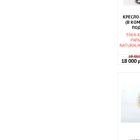
КРЕСЛО
(В КО
ПОД
НАТУР
3064-K
ТЕ
PAPA
NATURALN
28 01
18 000