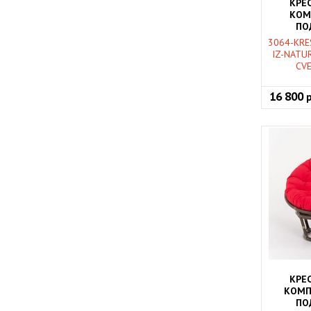
КРЕС
КОМ
ПО
НАТУРАЛ
3064-KRE
IZ-NATU
CV
16 800
КРЕС
КОМП
ПО