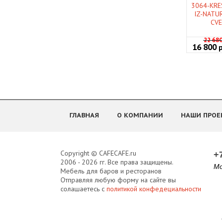
НАТУР
3064-KRE
ТЕ
IZ-NATU
CVE
22 68
16 800
ГЛАВНАЯ
О КОМПАНИИ
НАШИ ПРОЕ
Copyright © CAFECAFE.ru
+
2006 - 2026 гг. Все права защищены.
Мо
Мебель для баров и ресторанов
Отправляя любую форму на сайте вы
солашаетесь с
политикой конфедециальности