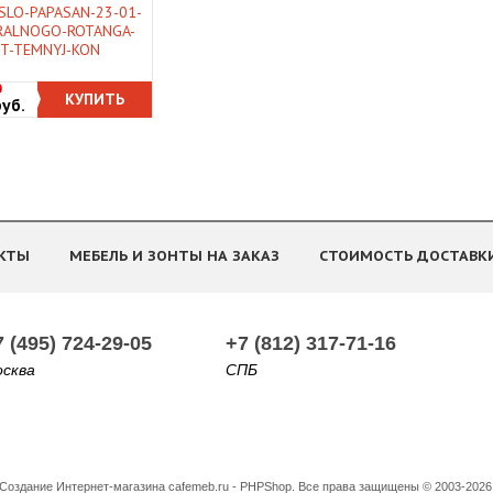
АЛЬНЫЙ РОТАНГ,
SLO-PAPASAN-23-01-
МНЫЙ КОНЬЯК
RALNOGO-ROTANGA-
T-TEMNYJ-KON
0
КУПИТЬ
руб.
КТЫ
МЕБЕЛЬ И ЗОНТЫ НА ЗАКАЗ
СТОИМОСТЬ ДОСТАВК
7 (495) 724-29-05
+7 (812) 317-71-16
сква
СПБ
Создание Интернет-магазина
cafemeb.ru - PHPShop. Все права защищены © 2003-2026