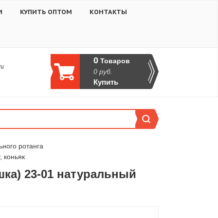
И
КУПИТЬ ОПТОМ
КОНТАКТЫ
0
Товаров
ru
0
руб.
Купить
ьного ротанга
, коньяк
шка) 23-01 натуральный