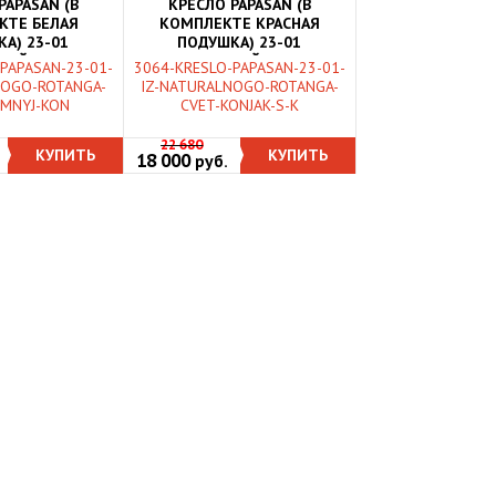
PAPASAN (В
КРЕСЛО PAPASAN (В
КТЕ БЕЛАЯ
КОМПЛЕКТЕ КРАСНАЯ
А) 23-01
ПОДУШКА) 23-01
НЫЙ РОТАНГ,
НАТУРАЛЬНЫЙ РОТАНГ,
PAPASAN-23-01-
3064-KRESLO-PAPASAN-23-01-
Й КОНЬЯК
КОНЬЯК
NOGO-ROTANGA-
IZ-NATURALNOGO-ROTANGA-
EMNYJ-KON
CVET-KONJAK-S-K
22 680
КУПИТЬ
КУПИТЬ
18 000
руб.