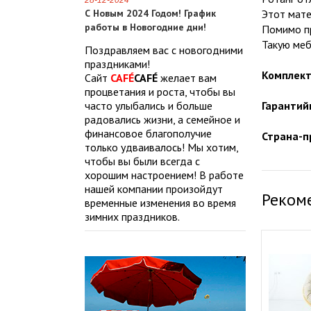
28-12-2024
С Новым 2024 Годом! График
Этот мате
работы в Новогодние дни!
Помимо пр
Такую меб
Поздравляем вас с новогодними
праздниками!
Комплект
Сайт
CAFÉ
CAFÉ
желает вам
процветания и роста, чтобы вы
часто улыбались и больше
Гарантий
радовались жизни, а семейное и
финансовое благополучие
Страна-п
только удваивалось! Мы хотим,
чтобы вы были всегда с
хорошим настроением! В работе
нашей компании произойдут
Реком
временные изменения во время
зимних праздников.