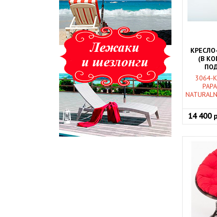
КРЕСЛО
(В К
ПОД
НАТУРАЛ
3064-K
PAPA
NATURALN
14 400