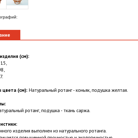
ографий:
ание
изделия (см):
115,
98,
7.
 цвета (см):
Натуральный ротанг - коньяк, подушка желтая.
лы:
натуральный ротанг, подушка - ткань саржа.
истики:
нного изделия выполнен из натурального ротанга.
личается повышенной прочностью и экологичностью.