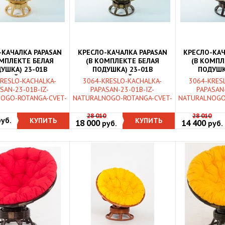
-КАЧАЛКА PAPASAN
КРЕСЛО-КАЧАЛКА PAPASAN
КРЕСЛО-КАЧ
ОМПЛЕКТЕ БЕЛАЯ
(В КОМПЛЕКТЕ БЕЛАЯ
(В КОМПЛ
УШКА) 23-01B
ПОДУШКА) 23-01B
ПОДУШК
ЬНЫЙ РОТАНГ, МЕД
НАТУРАЛЬНЫЙ РОТАНГ,
НАТУРАЛЬ
RESLO-KACHALKA-
3064-KRESLO-KACHALKA-
3064-KRES
ОЛИВА
ТЕМНЫ
SAN-23-01B-IZ-
PAPASAN-23-01B-IZ-
PAPASAN-
OGO-ROTANGA-CVET-
NATURALNOGO-ROTANGA-CVET-
NATURALNOGO
28 010
28 010
руб.
КУПИТЬ
КУПИТЬ
18 000
14 400
руб.
руб.