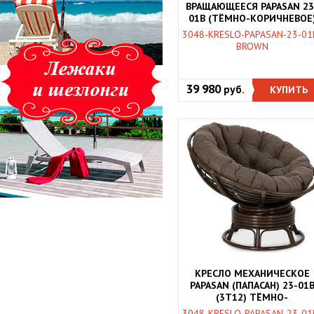
ВРАЩАЮЩЕЕСЯ PAPASAN 23
01B (ТЁМНО-КОРИЧНЕВОЕ
3048-KRESLO-PAPASAN-23-01
BROWN
39 980
руб.
КУПИТЬ
КРЕСЛО МЕХАНИЧЕСКОЕ
PAPASAN (ПАПАСАН) 23-01
(3T12) ТЁМНО-
КОРИЧНЕВОЕ
3048-KRESLO-PAPASAN-23-01