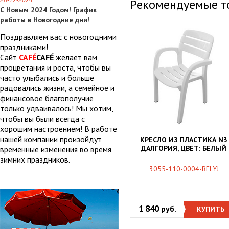
28-12-2024
Рекомендуемые т
С Новым 2024 Годом! График
работы в Новогодние дни!
Поздравляем вас с новогодними
праздниками!
Сайт
CAFÉ
CAFÉ
желает вам
процветания и роста, чтобы вы
часто улыбались и больше
радовались жизни, а семейное и
финансовое благополучие
только удваивалось! Мы хотим,
чтобы вы были всегда с
хорошим настроением! В работе
нашей компании произойдут
КРЕСЛО ИЗ ПЛАСТИКА N3
ДАЛГОРИЯ, ЦВЕТ: БЕЛЫЙ
временные изменения во время
зимних праздников.
3055-110-0004-BELYJ
1 840
руб.
КУПИТЬ