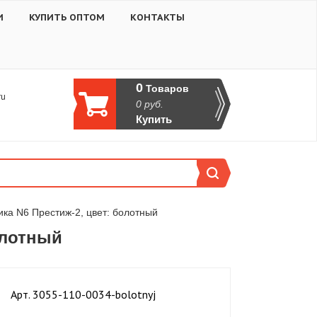
И
КУПИТЬ ОПТОМ
КОНТАКТЫ
0
Товаров
ru
0
руб.
Купить
ика N6 Престиж-2, цвет: болотный
олотный
Aрт. 3055-110-0034-bolotnyj