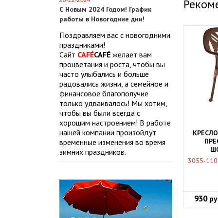
28-12-2024
Реком
С Новым 2024 Годом! График
работы в Новогодние дни!
Поздравляем вас с новогодними
праздниками!
Сайт
CAFÉ
CAFÉ
желает вам
процветания и роста, чтобы вы
часто улыбались и больше
радовались жизни, а семейное и
финансовое благополучие
только удваивалось! Мы хотим,
чтобы вы были всегда с
хорошим настроением! В работе
нашей компании произойдут
КРЕСЛО
ПРЕ
временные изменения во время
Ш
зимних праздников.
3055-110
930
ру