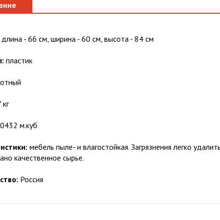
ание
длина - 66 см, ширина - 60 см, высота - 84 см
:
пластик
отный
 кг
0432 м.куб
истики:
мебель пыле- и влагостойкая. Загрязнения легко удалит
ано качественное сырье.
ство:
Россия