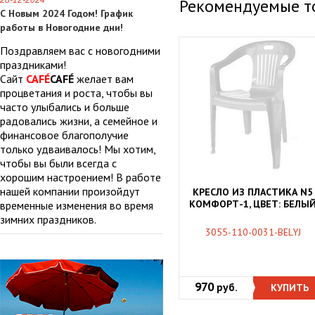
28-12-2024
Рекомендуемые т
С Новым 2024 Годом! График
работы в Новогодние дни!
Поздравляем вас с новогодними
праздниками!
Сайт
CAFÉ
CAFÉ
желает вам
процветания и роста, чтобы вы
часто улыбались и больше
радовались жизни, а семейное и
финансовое благополучие
только удваивалось! Мы хотим,
чтобы вы были всегда с
хорошим настроением! В работе
нашей компании произойдут
КРЕСЛО ИЗ ПЛАСТИКА N5
КОМФОРТ-1, ЦВЕТ: БЕЛЫ
временные изменения во время
зимних праздников.
3055-110-0031-BELYJ
970
руб.
КУПИТЬ