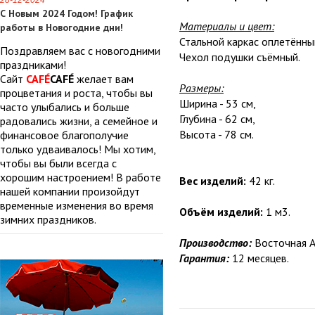
28-12-2024
С Новым 2024 Годом! График
Материалы и цвет:
работы в Новогодние дни!
Стальной каркас оплетённы
Поздравляем вас с новогодними
Чехол подушки съёмный.
праздниками!
Сайт
CAFÉ
CAFÉ
желает вам
Размеры:
процветания и роста, чтобы вы
Ширина - 53 см,
часто улыбались и больше
Глубина - 62 см,
радовались жизни, а семейное и
Высота - 78 см.
финансовое благополучие
только удваивалось! Мы хотим,
чтобы вы были всегда с
хорошим настроением! В работе
Вес изделий:
42 кг.
нашей компании произойдут
временные изменения во время
Объём изделий:
1 м3.
зимних праздников.
Производство:
Восточная А
Гарантия:
12 месяцев.