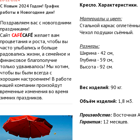
28-12-2024
Кресло. Характеристики.
С Новым 2024 Годом! График
работы в Новогодние дни!
Материалы и цвет:
Поздравляем вас с новогодними
Стальной каркас оплетённы
праздниками!
Чехол подушки съёмный.
Сайт
CAFÉ
CAFÉ
желает вам
процветания и роста, чтобы вы
Размеры:
часто улыбались и больше
Ширина - 42 см,
радовались жизни, а семейное и
Глубина - 59 см,
финансовое благополучие
только удваивалось! Мы хотим,
Высота - 92 см.
чтобы вы были всегда с
хорошим настроением! В работе
нашей компании произойдут
Вес изделий:
90 кг.
временные изменения во время
зимних праздников.
Объём изделий:
1,8 м3.
Производство:
Восточная А
Гарантия:
12 месяцев.