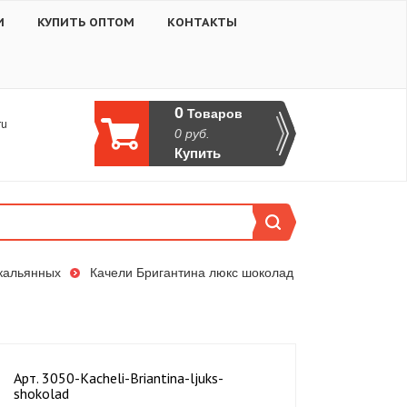
И
КУПИТЬ ОПТОМ
КОНТАКТЫ
0
Товаров
ru
0
руб.
Купить
 кальянных
Качели Бригантина люкс шоколад
Aрт. 3050-Kacheli-Briantina-ljuks-
shokolad