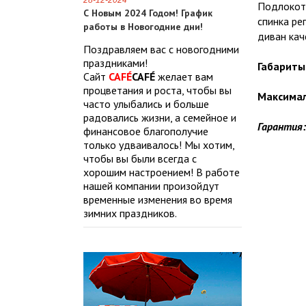
28-12-2024
Подлокотн
С Новым 2024 Годом! График
спинка ре
работы в Новогодние дни!
диван кач
Поздравляем вас с новогодними
праздниками!
Габариты 
Сайт
CAFÉ
CAFÉ
желает вам
процветания и роста, чтобы вы
Максимал
часто улыбались и больше
радовались жизни, а семейное и
Гарантия
финансовое благополучие
только удваивалось! Мы хотим,
чтобы вы были всегда с
хорошим настроением! В работе
нашей компании произойдут
временные изменения во время
зимних праздников.