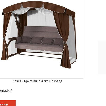
Качели Бригантина люкс шоколад
ографий:
ание