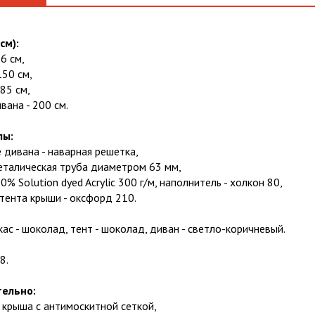
см):
6 см,
150 см,
185 см,
вана - 200 см.
лы:
 дивана - наварная решетка,
металическая труба диаметром 63 мм,
0% Solution dyed Acrylic 300 г/м, наполнитель - холкон 80,
тента крыши - оксфорд 210.
кас - шоколад, тент - шоколад, диван - светло-коричневый.
8.
ельно:
 крыша с антимоскитной сеткой,