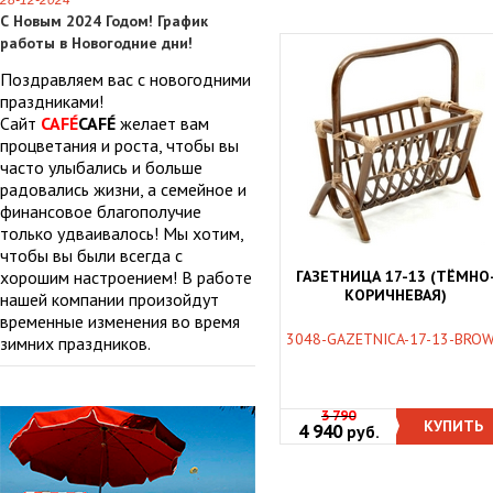
28-12-2024
С Новым 2024 Годом! График
работы в Новогодние дни!
Поздравляем вас с новогодними
праздниками!
Сайт
CAFÉ
CAFÉ
желает вам
процветания и роста, чтобы вы
часто улыбались и больше
радовались жизни, а семейное и
финансовое благополучие
только удваивалось! Мы хотим,
чтобы вы были всегда с
хорошим настроением! В работе
ГАЗЕТНИЦА 17-13 (ТЁМНО
КОРИЧНЕВАЯ)
нашей компании произойдут
временные изменения во время
3048-GAZETNICA-17-13-BRO
зимних праздников.
3 790
КУПИТЬ
4 940
руб.