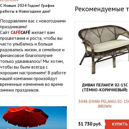
28-12-2024
С Новым 2024 Годом! График
Рекомендуемые 
работы в Новогодние дни!
Поздравляем вас с новогодними
праздниками!
Сайт
CAFÉ
CAFÉ
желает вам
процветания и роста, чтобы вы
часто улыбались и больше
радовались жизни, а семейное и
финансовое благополучие
только удваивалось! Мы хотим,
чтобы вы были всегда с
хорошим настроением! В работе
нашей компании произойдут
временные изменения во время
ДИВАН ПЕЛАНГИ 02-15C
зимних праздников.
(ТЁМНО-КОРИЧНЕВЫЙ)
3048-DIVAN-PELANGI-02-15
BROWN
31 730
руб.
КУПИТЬ