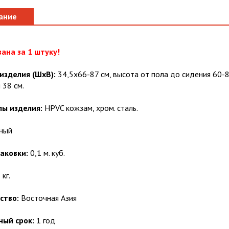
ание
ана за 1 штуку!
изделия (ШхВ):
34,5х66-87 см, высота от пола до сидения 60-8
 38 см.
ы изделия:
HPVC кожзам, хром. сталь.
ный
аковки:
0,1 м. куб.
кг.
ство:
Восточная Азия
ный срок:
1 год