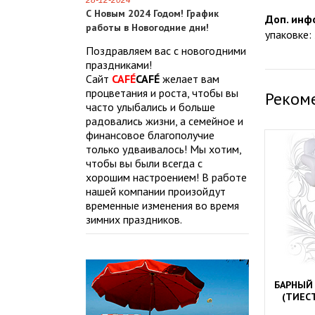
28-12-2024
С Новым 2024 Годом! График
Доп. инф
работы в Новогодние дни!
упаковке: 
Поздравляем вас с новогодними
праздниками!
Сайт
CAFÉ
CAFÉ
желает вам
процветания и роста, чтобы вы
Реком
часто улыбались и больше
радовались жизни, а семейное и
финансовое благополучие
только удваивалось! Мы хотим,
чтобы вы были всегда с
хорошим настроением! В работе
нашей компании произойдут
временные изменения во время
зимних праздников.
БАРНЫЙ 
(ТИЕСТ