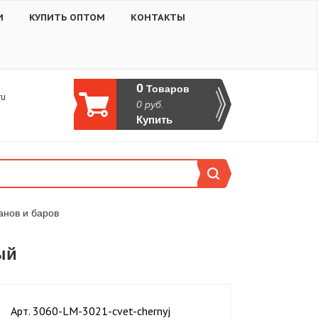
И
КУПИТЬ ОПТОМ
КОНТАКТЫ
0
Товаров
ru
0
руб.
Купить
анов и баров
ый
Aрт. 3060-LM-3021-cvet-chernyj